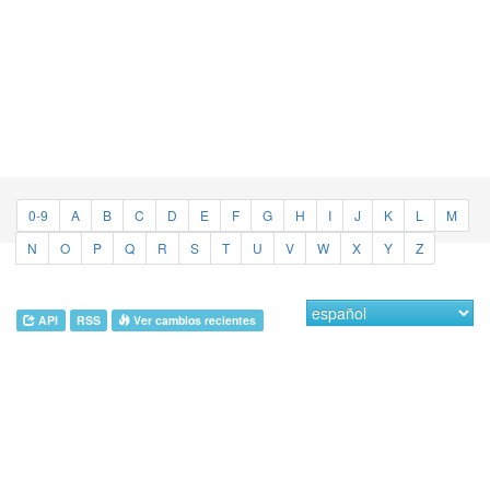
0-9
A
B
C
D
E
F
G
H
I
J
K
L
M
N
O
P
Q
R
S
T
U
V
W
X
Y
Z
API
RSS
Ver cambios recientes