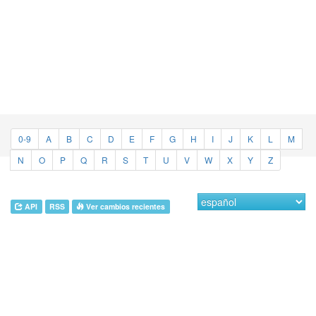
0-9
A
B
C
D
E
F
G
H
I
J
K
L
M
N
O
P
Q
R
S
T
U
V
W
X
Y
Z
API
RSS
Ver cambios recientes