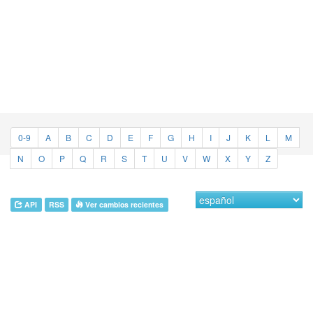
0-9
A
B
C
D
E
F
G
H
I
J
K
L
M
N
O
P
Q
R
S
T
U
V
W
X
Y
Z
API
RSS
Ver cambios recientes