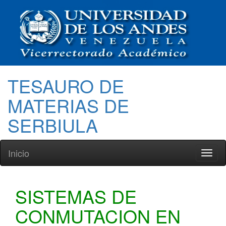
TESAURO DE
MATERIAS DE
SERBIULA
Inicio
Toggl
naviga
SISTEMAS DE
CONMUTACION EN