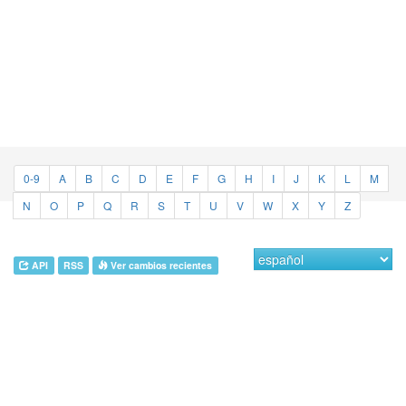
0-9
A
B
C
D
E
F
G
H
I
J
K
L
M
N
O
P
Q
R
S
T
U
V
W
X
Y
Z
API
RSS
Ver cambios recientes