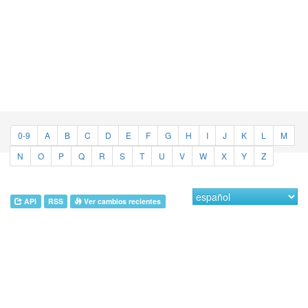
0-9
A
B
C
D
E
F
G
H
I
J
K
L
M
N
O
P
Q
R
S
T
U
V
W
X
Y
Z
API
RSS
Ver cambios recientes