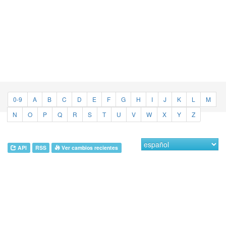
0-9
A
B
C
D
E
F
G
H
I
J
K
L
M
N
O
P
Q
R
S
T
U
V
W
X
Y
Z
API
RSS
Ver cambios recientes