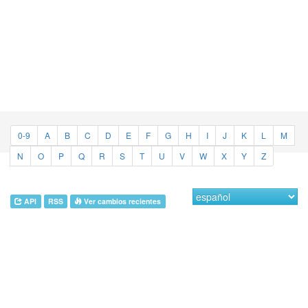
0-9
A
B
C
D
E
F
G
H
I
J
K
L
M
N
O
P
Q
R
S
T
U
V
W
X
Y
Z
API
RSS
Ver cambios recientes