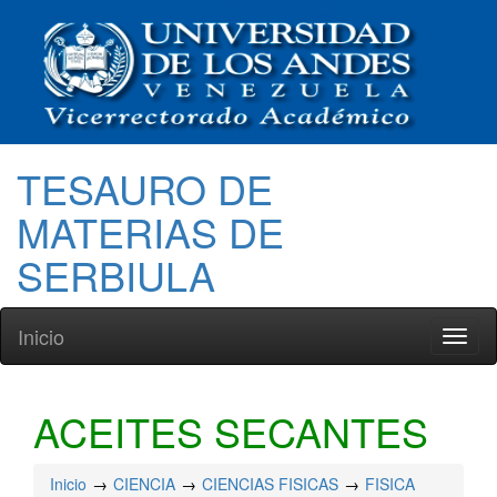
TESAURO DE
MATERIAS DE
SERBIULA
Inicio
Toggl
naviga
ACEITES SECANTES
Inicio
CIENCIA
CIENCIAS FISICAS
FISICA