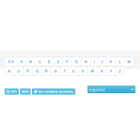
0-9
A
B
C
D
E
F
G
H
I
J
K
L
M
N
O
P
Q
R
S
T
U
V
W
X
Y
Z
API
RSS
Ver cambios recientes