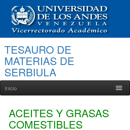
TESAURO DE
MATERIAS DE
SERBIULA
Inicio
Toggl
naviga
ACEITES Y GRASAS
COMESTIBLES