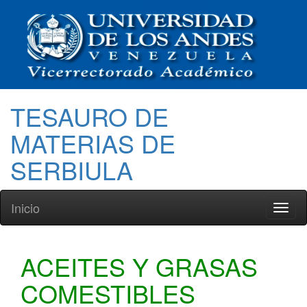
TESAURO DE
MATERIAS DE
SERBIULA
Inicio
Toggl
naviga
ACEITES Y GRASAS
COMESTIBLES