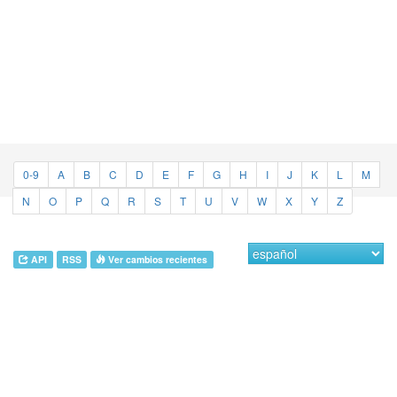
0-9
A
B
C
D
E
F
G
H
I
J
K
L
M
N
O
P
Q
R
S
T
U
V
W
X
Y
Z
API
RSS
Ver cambios recientes