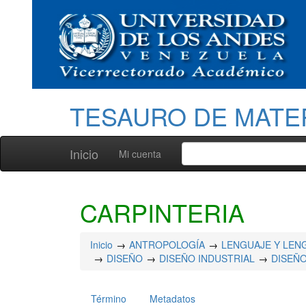
TESAURO DE MATE
Inicio
Mi cuenta
CARPINTERIA
Inicio
ANTROPOLOGÍA
LENGUAJE Y LEN
DISEÑO
DISEÑO INDUSTRIAL
DISEÑO
Término
Metadatos