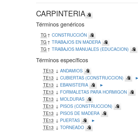
CARPINTERIA
Términos genéricos
TG
↑
CONSTRUCCIÓN
TG
↑
TRABAJOS EN MADERA
TG
↑
TRABAJOS MANUALES (EDUCACION)
Términos específicos
TE13
↓
ANDAMIOS
TE13
↓
CUBIERTAS (CONSTRUCCION)
TE13
↓
EBANISTERIA
►
TE13
↓
FORMALETAS PARA HORMIGON
TE13
↓
MOLDURAS
TE13
↓
PISOS (CONSTRUCCION)
TE13
↓
PISOS DE MADERA
TE13
↓
PUERTAS
►
TE13
↓
TORNEADO