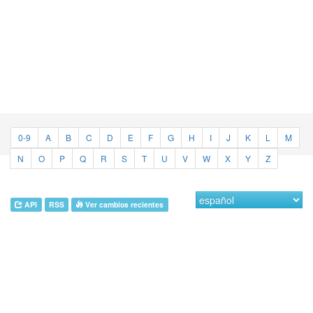
0-9
A
B
C
D
E
F
G
H
I
J
K
L
M
N
O
P
Q
R
S
T
U
V
W
X
Y
Z
API
RSS
Ver cambios recientes