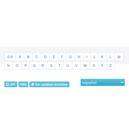
0-9
A
B
C
D
E
F
G
H
I
J
K
L
M
N
O
P
Q
R
S
T
U
V
W
X
Y
Z
API
RSS
Ver cambios recientes