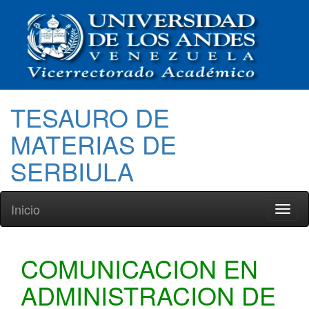
TESAURO DE
MATERIAS DE
SERBIULA
Inicio
Toggl
naviga
COMUNICACION EN
ADMINISTRACION DE