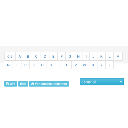
0-9
A
B
C
D
E
F
G
H
I
J
K
L
M
N
O
P
Q
R
S
T
U
V
W
X
Y
Z
API
RSS
Ver cambios recientes