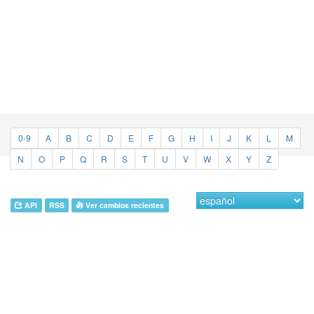
0-9
A
B
C
D
E
F
G
H
I
J
K
L
M
N
O
P
Q
R
S
T
U
V
W
X
Y
Z
API
RSS
Ver cambios recientes