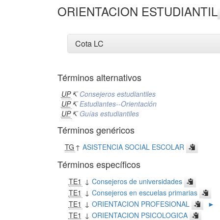
ORIENTACION ESTUDIANTIL
Cota LC
Términos alternativos
UP
↸
Consejeros estudiantiles
UP
↸
Estudiantes--Orientación
UP
↸
Guías estudiantiles
Términos genéricos
TG
↑
ASISTENCIA SOCIAL ESCOLAR
Términos específicos
TE1
↓
Consejeros de universidades
TE1
↓
Consejeros en escuelas primarias
TE1
↓
ORIENTACION PROFESIONAL
►
TE1
↓
ORIENTACION PSICOLOGICA