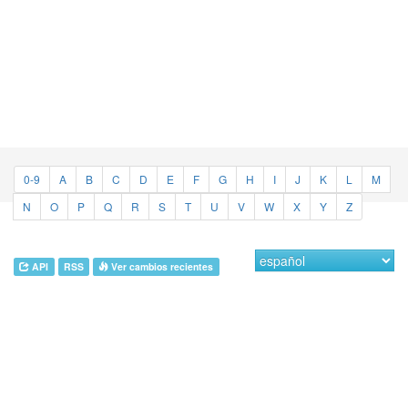
0-9
A
B
C
D
E
F
G
H
I
J
K
L
M
N
O
P
Q
R
S
T
U
V
W
X
Y
Z
API
RSS
Ver cambios recientes