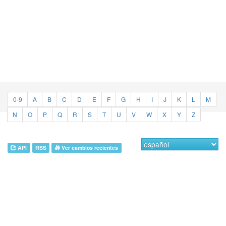
0-9
A
B
C
D
E
F
G
H
I
J
K
L
M
N
O
P
Q
R
S
T
U
V
W
X
Y
Z
API
RSS
Ver cambios recientes