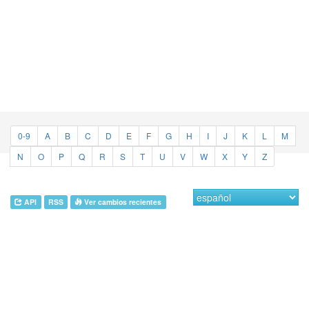
0-9
A
B
C
D
E
F
G
H
I
J
K
L
M
N
O
P
Q
R
S
T
U
V
W
X
Y
Z
API
RSS
Ver cambios recientes