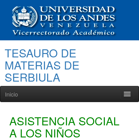
TESAURO DE
MATERIAS DE
SERBIULA
Inicio
Toggl
naviga
ASISTENCIA SOCIAL
A LOS NIÑOS