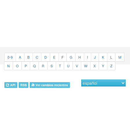
0-9
A
B
C
D
E
F
G
H
I
J
K
L
M
N
O
P
Q
R
S
T
U
V
W
X
Y
Z
API
RSS
Ver cambios recientes