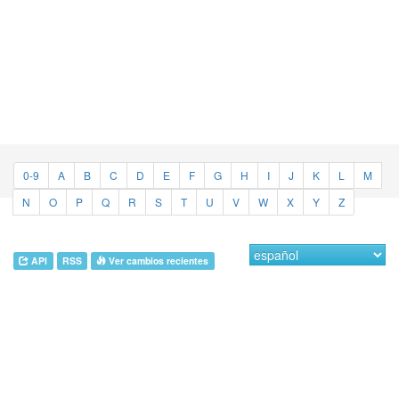
0-9
A
B
C
D
E
F
G
H
I
J
K
L
M
N
O
P
Q
R
S
T
U
V
W
X
Y
Z
API
RSS
Ver cambios recientes