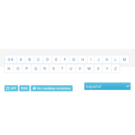
0-9
A
B
C
D
E
F
G
H
I
J
K
L
M
N
O
P
Q
R
S
T
U
V
W
X
Y
Z
API
RSS
Ver cambios recientes