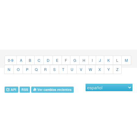
0-9
A
B
C
D
E
F
G
H
I
J
K
L
M
N
O
P
Q
R
S
T
U
V
W
X
Y
Z
API
RSS
Ver cambios recientes