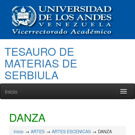
TESAURO DE
MATERIAS DE
SERBIULA
Inicio
Toggl
naviga
DANZA
Inicio
ARTES
ARTES ESCENICAS
DANZA