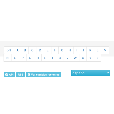
0-9
A
B
C
D
E
F
G
H
I
J
K
L
M
N
O
P
Q
R
S
T
U
V
W
X
Y
Z
API
RSS
Ver cambios recientes