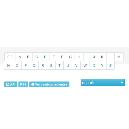
0-9
A
B
C
D
E
F
G
H
I
J
K
L
M
N
O
P
Q
R
S
T
U
V
W
X
Y
Z
API
RSS
Ver cambios recientes