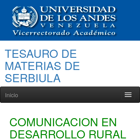
TESAURO DE
MATERIAS DE
SERBIULA
Inicio
Toggl
naviga
COMUNICACION EN
DESARROLLO RURAL