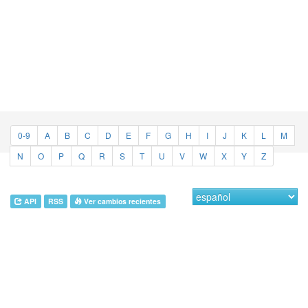
0-9
A
B
C
D
E
F
G
H
I
J
K
L
M
N
O
P
Q
R
S
T
U
V
W
X
Y
Z
API
RSS
Ver cambios recientes