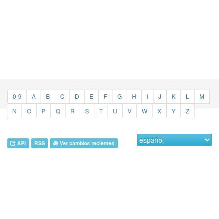
0-9
A
B
C
D
E
F
G
H
I
J
K
L
M
N
O
P
Q
R
S
T
U
V
W
X
Y
Z
API
RSS
Ver cambios recientes