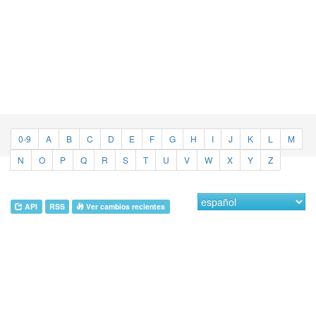
0-9
A
B
C
D
E
F
G
H
I
J
K
L
M
N
O
P
Q
R
S
T
U
V
W
X
Y
Z
API
RSS
Ver cambios recientes