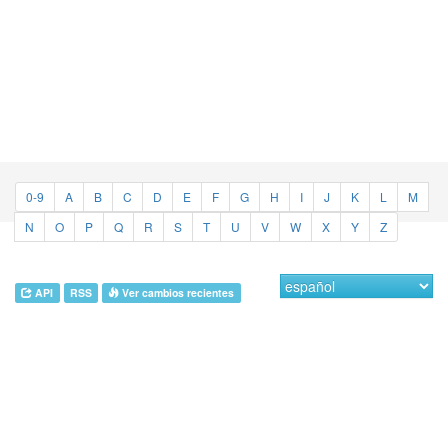
0-9
A
B
C
D
E
F
G
H
I
J
K
L
M
N
O
P
Q
R
S
T
U
V
W
X
Y
Z
API
RSS
Ver cambios recientes