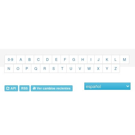
0-9
A
B
C
D
E
F
G
H
I
J
K
L
M
N
O
P
Q
R
S
T
U
V
W
X
Y
Z
API
RSS
Ver cambios recientes