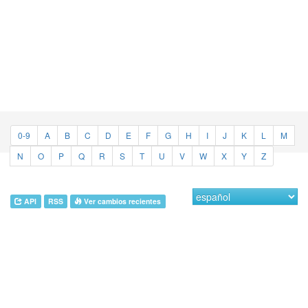
0-9
A
B
C
D
E
F
G
H
I
J
K
L
M
N
O
P
Q
R
S
T
U
V
W
X
Y
Z
API
RSS
Ver cambios recientes