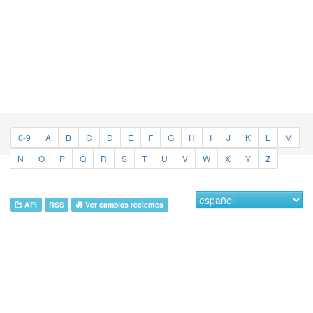
0-9
A
B
C
D
E
F
G
H
I
J
K
L
M
N
O
P
Q
R
S
T
U
V
W
X
Y
Z
API
RSS
Ver cambios recientes