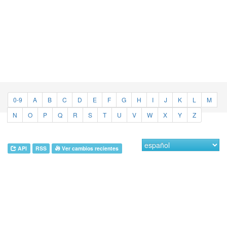
0-9
A
B
C
D
E
F
G
H
I
J
K
L
M
N
O
P
Q
R
S
T
U
V
W
X
Y
Z
API
RSS
Ver cambios recientes