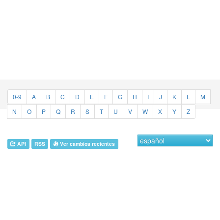
0-9
A
B
C
D
E
F
G
H
I
J
K
L
M
N
O
P
Q
R
S
T
U
V
W
X
Y
Z
API
RSS
Ver cambios recientes