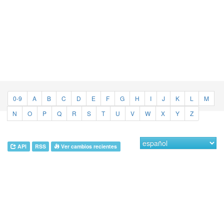
0-9
A
B
C
D
E
F
G
H
I
J
K
L
M
N
O
P
Q
R
S
T
U
V
W
X
Y
Z
API
RSS
Ver cambios recientes