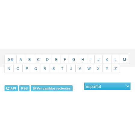
0-9
A
B
C
D
E
F
G
H
I
J
K
L
M
N
O
P
Q
R
S
T
U
V
W
X
Y
Z
API
RSS
Ver cambios recientes