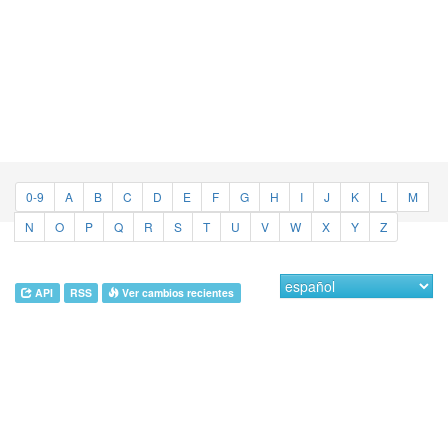
0-9
A
B
C
D
E
F
G
H
I
J
K
L
M
N
O
P
Q
R
S
T
U
V
W
X
Y
Z
API
RSS
Ver cambios recientes