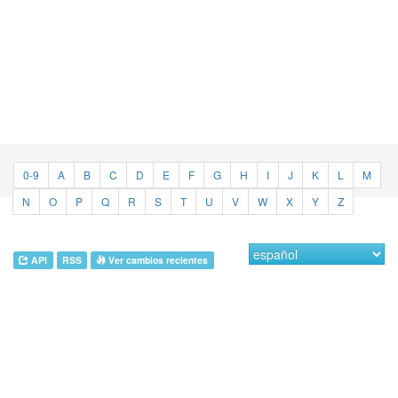
0-9
A
B
C
D
E
F
G
H
I
J
K
L
M
N
O
P
Q
R
S
T
U
V
W
X
Y
Z
API
RSS
Ver cambios recientes