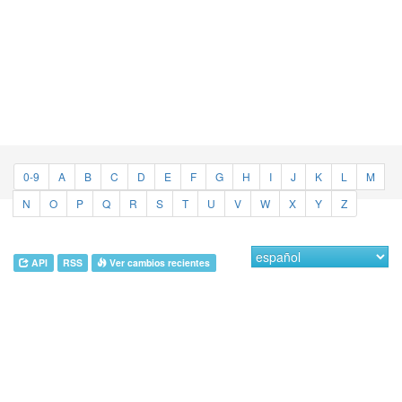
0-9
A
B
C
D
E
F
G
H
I
J
K
L
M
N
O
P
Q
R
S
T
U
V
W
X
Y
Z
API
RSS
Ver cambios recientes