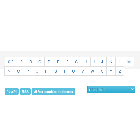
0-9
A
B
C
D
E
F
G
H
I
J
K
L
M
N
O
P
Q
R
S
T
U
V
W
X
Y
Z
API
RSS
Ver cambios recientes