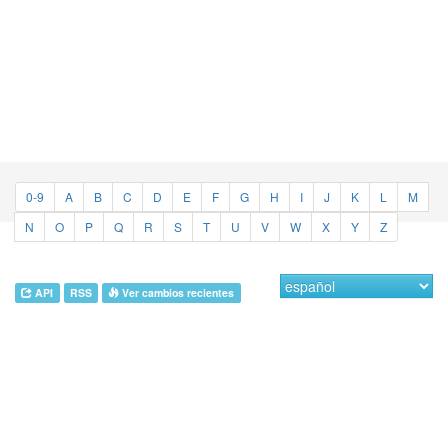
0-9
A
B
C
D
E
F
G
H
I
J
K
L
M
N
O
P
Q
R
S
T
U
V
W
X
Y
Z
API
RSS
Ver cambios recientes