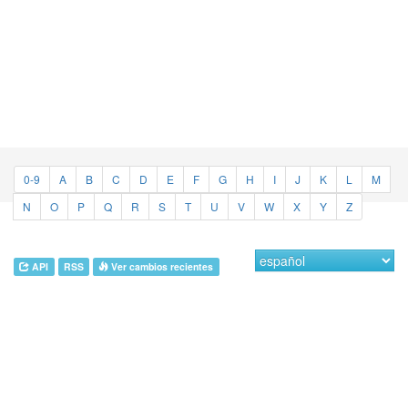
0-9
A
B
C
D
E
F
G
H
I
J
K
L
M
N
O
P
Q
R
S
T
U
V
W
X
Y
Z
API
RSS
Ver cambios recientes