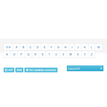
0-9
A
B
C
D
E
F
G
H
I
J
K
L
M
N
O
P
Q
R
S
T
U
V
W
X
Y
Z
API
RSS
Ver cambios recientes