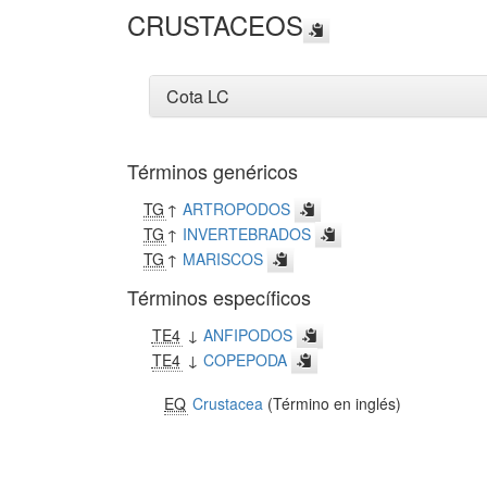
CRUSTACEOS
Cota LC
Términos genéricos
TG
↑
ARTROPODOS
TG
↑
INVERTEBRADOS
TG
↑
MARISCOS
Términos específicos
TE4
↓
ANFIPODOS
TE4
↓
COPEPODA
EQ
Crustacea
(Término en inglés)