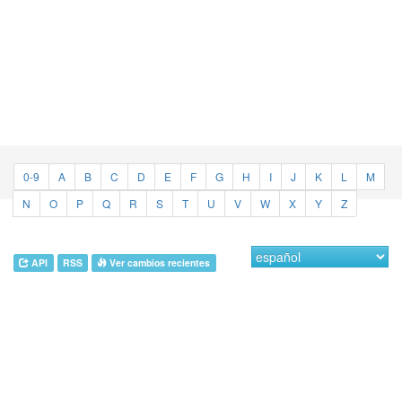
0-9
A
B
C
D
E
F
G
H
I
J
K
L
M
N
O
P
Q
R
S
T
U
V
W
X
Y
Z
API
RSS
Ver cambios recientes