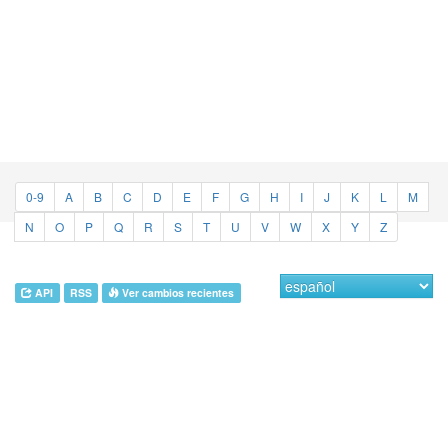
0-9
A
B
C
D
E
F
G
H
I
J
K
L
M
N
O
P
Q
R
S
T
U
V
W
X
Y
Z
API
RSS
Ver cambios recientes