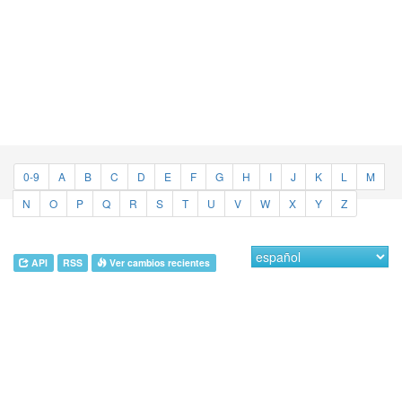
0-9
A
B
C
D
E
F
G
H
I
J
K
L
M
N
O
P
Q
R
S
T
U
V
W
X
Y
Z
API
RSS
Ver cambios recientes