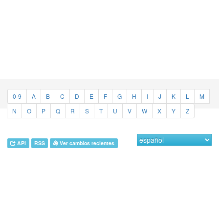
0-9
A
B
C
D
E
F
G
H
I
J
K
L
M
N
O
P
Q
R
S
T
U
V
W
X
Y
Z
API
RSS
Ver cambios recientes