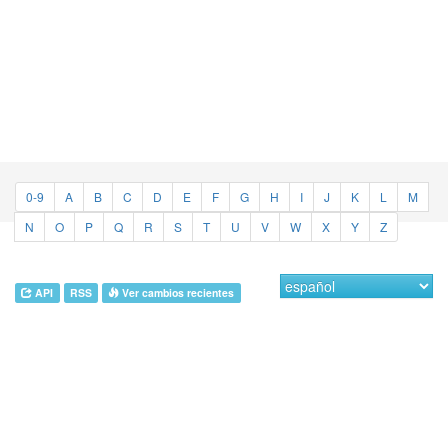
0-9
A
B
C
D
E
F
G
H
I
J
K
L
M
N
O
P
Q
R
S
T
U
V
W
X
Y
Z
API
RSS
Ver cambios recientes