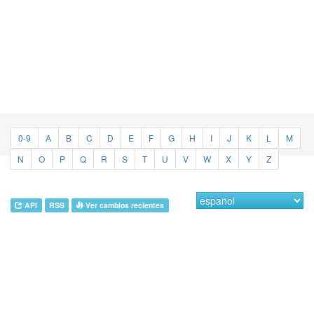
0-9
A
B
C
D
E
F
G
H
I
J
K
L
M
N
O
P
Q
R
S
T
U
V
W
X
Y
Z
API
RSS
Ver cambios recientes