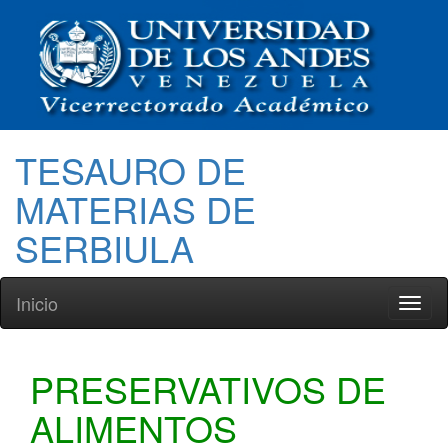
TESAURO DE
MATERIAS DE
SERBIULA
Inicio
Toggl
naviga
PRESERVATIVOS DE
ALIMENTOS