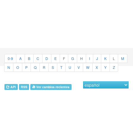
0-9
A
B
C
D
E
F
G
H
I
J
K
L
M
N
O
P
Q
R
S
T
U
V
W
X
Y
Z
API
RSS
Ver cambios recientes